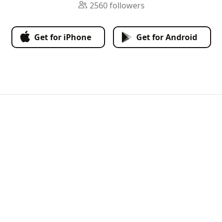
2560 followers
Get for iPhone
Get for Android