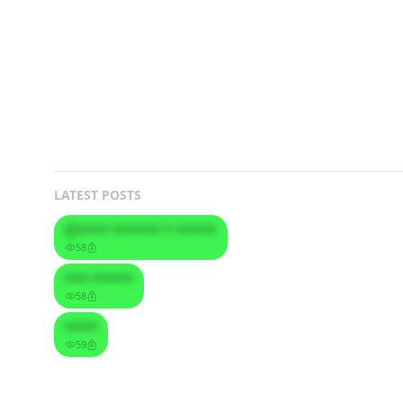
LATEST POSTS
Ó**** ****** * *****
58
*** *****
58
****
59