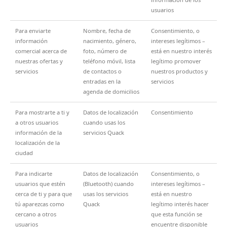
usuarios
Para enviarte
Nombre, fecha de
Consentimiento, o
información
nacimiento, género,
intereses legítimos –
comercial acerca de
foto, número de
está en nuestro interés
nuestras ofertas y
teléfono móvil, lista
legítimo promover
servicios
de contactos o
nuestros productos y
entradas en la
servicios
agenda de domicilios
Para mostrarte a ti y
Datos de localización
Consentimiento
a otros usuarios
cuando usas los
información de la
servicios Quack
localización de la
ciudad
Para indicarte
Datos de localización
Consentimiento, o
usuarios que estén
(Bluetooth) cuando
intereses legítimos –
cerca de ti y para que
usas los servicios
está en nuestro
tú aparezcas como
Quack
legítimo interés hacer
cercano a otros
que esta función se
usuarios
encuentre disponible