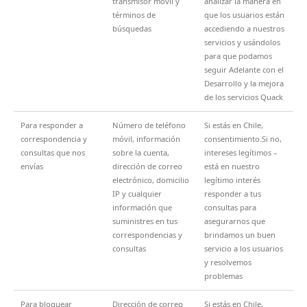
transmisor móvil y
analizar la manera en
términos de
que los usuarios están
búsquedas
accediendo a nuestros
servicios y usándolos
para que podamos
seguir Adelante con el
Desarrollo y la mejora
de los servicios Quack
Para responder a
Número de teléfono
Si estás en Chile,
correspondencia y
móvil, información
consentimiento.Si no,
consultas que nos
sobre la cuenta,
intereses legítimos –
envías
dirección de correo
está en nuestro
electrónico, domicilio
legítimo interés
IP y cualquier
responder a tus
información que
consultas para
suministres en tus
asegurarnos que
correspondencias y
brindamos un buen
consultas
servicio a los usuarios
y resolvemos
problemas
Para bloquear
Dirección de correo
Si estás en Chile,