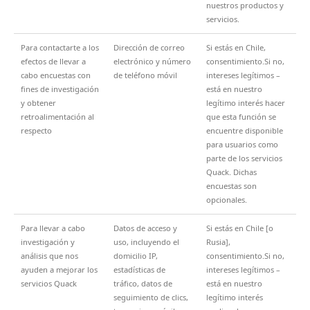
nuestros productos y
servicios.
Para contactarte a los
Dirección de correo
Si estás en Chile,
efectos de llevar a
electrónico y número
consentimiento.Si no,
cabo encuestas con
de teléfono móvil
intereses legítimos –
fines de investigación
está en nuestro
y obtener
legítimo interés hacer
retroalimentación al
que esta función se
respecto
encuentre disponible
para usuarios como
parte de los servicios
Quack. Dichas
encuestas son
opcionales.
Para llevar a cabo
Datos de acceso y
Si estás en Chile [o
investigación y
uso, incluyendo el
Rusia],
análisis que nos
domicilio IP,
consentimiento.Si no,
ayuden a mejorar los
estadísticas de
intereses legítimos –
servicios Quack
tráfico, datos de
está en nuestro
seguimiento de clics,
legítimo interés