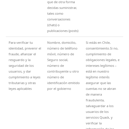
que de otra forma
decidas suministrar,
tales como
conversaciones
(chats) o
publicaciones (posts)
Para verificar tu
Nombre, domicilio,
Si estás en Chile,
identidad, prevenir el
número de teléfono
consentimiento.Si no,
fraude, afianzar el
móvil, número de
cumplimiento de
resguardo y la
Seguro social,
obligaciones legales, e
seguridad de los
número de
intereses legítimos –
usuarios, y dar
contribuyente u otro
está en nuestro
cumplimiento a leyes
número de
legítimo interés
tributarias y otras
identificación emitido
asegurar que las
leyes aplicables
por el gobierno
cuentas no se abran
de manera
fraudulenta,
salvaguardar a los
usuarios de los
servicios Quack, y
verificar la
información de los