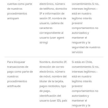
cuentas como parte
electrónico, número
consentimiento.Si no,
de nuestros
de teléfono, domicilio
intereses legítimos –
procedimientos
IP e información de
está en nuestro
antispam
sesión IP, nombre de
legítimo interés
usuario, cadena de
prevenir
caracteres
comportamientos no
correspondiente al
autorizados y
usuario (user agent
mantener el
string)
resguardo y la
seguridad de nuestros
servicios
Para bloquear
Nombre, domicilio IP,
Si estás en Chile,
transacciones de
dirección de correo
consentimiento.Si no,
pago como parte de
electrónico, número
intereses legítimos –
nuestros
de móvil, nombre del
está en nuestro
procedimientos
titular de la tarjeta,
legítimo interés
antifraude
pagos recibidos, tipo
prevenir
de pago,
comportamientos no
identificación del
autorizados y
usuario (user ID), país
mantener el
resguardo y la