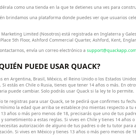
dérala como una tienda en la que te detienes una ves para constru
én brindamos una plataforma donde puedes ver que usuarios cele
Marketing Limited (Nosotros) está registrada en Inglaterra y Gale
Place 5th Floor, Ashford Commercial Quarter, Ashford, Kent, Engla
ontactarnos, envía un correo electrónico a
support@quackapp.co
¿QUIÉN PUEDE USAR QUACK?
ás en Argentina, Brasil, México, el Reino Unido o los Estados Unido
 Si estás en Chile o Rusia, tienes que tener 14 años o más. En ot
ria puede cambiar. Solo podrás usar Quack si la ley te lo permite.
 te registras para usar Quack, se te pedirá que confirmes tu fec
ínimo la edad que arriba se establece (no mientas respecto a tu ed
 13 años o más pero menos de 18, precisarás que uno de tus padres
y sometimiento a estas reglas. Si vives en Chile y tienes 14 años
ecesitas autorización de alguno de tus padres o de tu tutor para 
zación. Si vives en México y tienes 13 años o más pero menos de 1