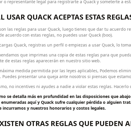
or o representante legal para registrarte a Quack y someterte a est
AL USAR QUACK ACEPTAS ESTAS REGLA
son las reglas para usar Quack, luego tienes que dar tu acuerdo re
de acuerdo con estas reglas, no puedes usar Quack (boo).
cargas Quack, registras un perfil o empiezas a usar Quack, lo to
endamos que imprimas una copia de estas reglas para que puedas f
te de estas reglas aparecerán en nuestro sitio web.
máxima medida permitida por las leyes aplicables, Podemos eliminar 
. Puedes presentar una queja ante nosotros si piensas que estamo
mo, no incentives ni ayudes a nadie a violar estas reglas. Hacerlo 
omo se detalla más en profundidad en las disposiciones que abajo
s enumeradas aquí y Quack sufre cualquier pérdida o alguien trat
e incurramos y nuestros honorarios y costos legales.
EXISTEN OTRAS REGLAS QUE PUEDEN A