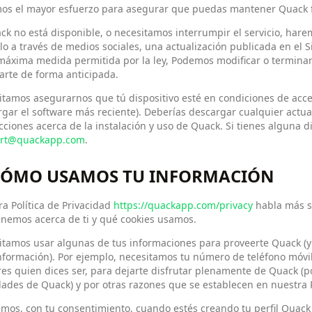
os el mayor esfuerzo para asegurar que puedas mantener Quack f
ck no está disponible, o necesitamos interrumpir el servicio, harem
o a través de medios sociales, una actualización publicada en el Si
 máxima medida permitida por la ley, Podemos modificar o termina
carte de forma anticipada.
tamos asegurarnos que tú dispositivo esté en condiciones de acced
gar el software más reciente). Deberías descargar cualquier actua
cciones acerca de la instalación y uso de Quack. Si tienes alguna 
rt@quackapp.com
.
 CÓMO USAMOS TU INFORMACIÓN
a Política de Privacidad
https://quackapp.com/privacy
habla más s
nemos acerca de ti y qué cookies usamos.
itamos usar algunas de tus informaciones para proveerte Quack (y
nformación). Por ejemplo, necesitamos tu número de teléfono móvil 
es quien dices ser, para dejarte disfrutar plenamente de Quack (po
dades de Quack) y por otras razones que se establecen en nuestra P
mos, con tu consentimiento, cuando estés creando tu perfil Quack y