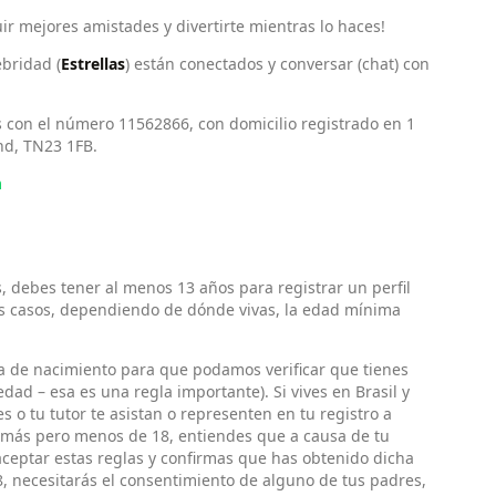
ir mejores amistades y divertirte mientras lo haces!
bridad (
Estrellas
) están conectados y conversar (chat) con
s con el número 11562866, con domicilio registrado en 1
nd, TN23 1FB.
m
s, debes tener al menos 13 años para registrar un perfil
ros casos, dependiendo de dónde vivas, la edad mínima
ha de nacimiento para que podamos verificar que tienes
ad – esa es una regla importante). Si vives en Brasil y
 o tu tutor te asistan o representen en tu registro a
 o más pero menos de 18, entiendes que a causa de tu
aceptar estas reglas y confirmas que has obtenido dicha
8, necesitarás el consentimiento de alguno de tus padres,