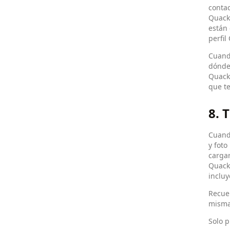
contac
Quack"
están 
perfil
Cuand
dónde
Quack 
que te
8. 
Cuando
y foto
cargar
Quack,
incluy
Recuer
misma
Solo p