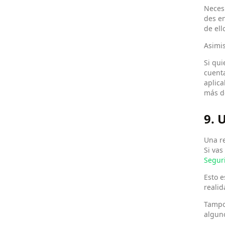
Necesi
des en
de ell
Asimis
Si qui
cuenta
aplica
más de
9.
Una r
Si vas
Seguri
Esto 
realid
Tampoc
alguno