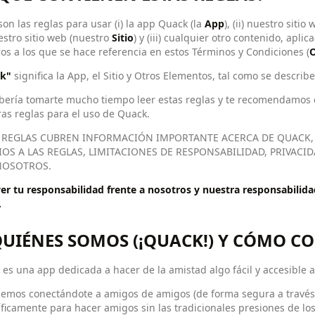
son las reglas para usar (i) la app Quack (la
App
), (ii) nuestro sitio
stro sitio web (nuestro
Sitio
) y (iii) cualquier otro contenido, apli
os a los que se hace referencia en estos Términos y Condiciones (
O
k"
significa la App, el Sitio y Otros Elementos, tal como se describe
bería tomarte mucho tiempo leer estas reglas y te recomendamos q
as reglas para el uso de Quack.
 REGLAS CUBREN INFORMACIÓN IMPORTANTE ACERCA DE QUACK
OS A LAS REGLAS, LIMITACIONES DE RESPONSABILIDAD, PRIVACI
NOSOTROS.
er tu responsabilidad frente a nosotros y nuestra responsabilidad 
.
 QUIÉNES SOMOS (¡QUACK!) Y CÓMO 
es una app dedicada a hacer de la amistad algo fácil y accesible a
emos conectándote a amigos de amigos (de forma segura a través d
ficamente para hacer amigos sin las tradicionales presiones de los