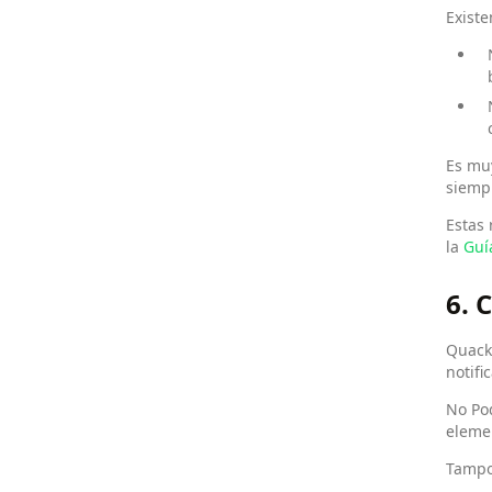
Existe
Es muy
siemp
Estas 
la
Guí
6.
Quack 
notifi
No Po
elemen
Tampo