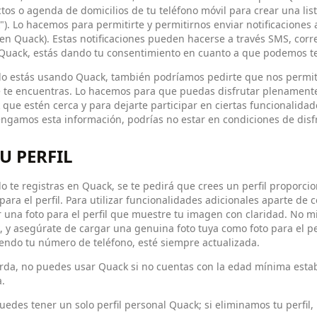
tos o agenda de domicilios de tu teléfono móvil para crear una lis
). Lo hacemos para permitirte y permitirnos enviar notificaciones a
en Quack). Estas notificaciones pueden hacerse a través SMS, corr
 Quack, estás dando tu consentimiento en cuanto a que podemos te
o estás usando Quack, también podríamos pedirte que nos permitas
 te encuentras. Lo hacemos para que puedas disfrutar plenamente 
que estén cerca y para dejarte participar en ciertas funcionalidad
ngamos esta información, podrías no estar en condiciones de disfr
TU PERFIL
 te registras en Quack, se te pedirá que crees un perfil proporc
 para el perfil. Para utilizar funcionalidades adicionales aparte de
 una foto para el perfil que muestre tu imagen con claridad. No 
 y asegúrate de cargar una genuina foto tuya como foto para el pe
endo tu número de teléfono, esté siempre actualizada.
da, no puedes usar Quack si no cuentas con la edad mínima establ
.
uedes tener un solo perfil personal Quack; si eliminamos tu perfil,