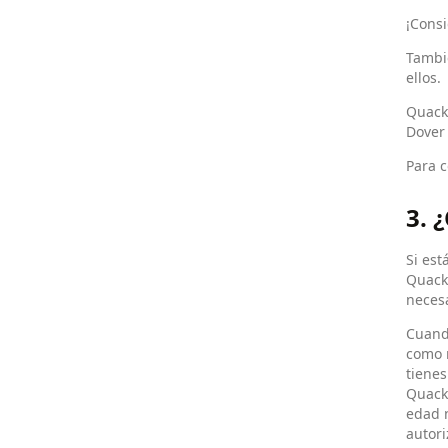
¡Consi
Tambi
ellos.
Quack 
Dover 
Para c
3. 
Si est
Quack.
necesa
Cuando
como m
tienes
Quack 
edad n
autori