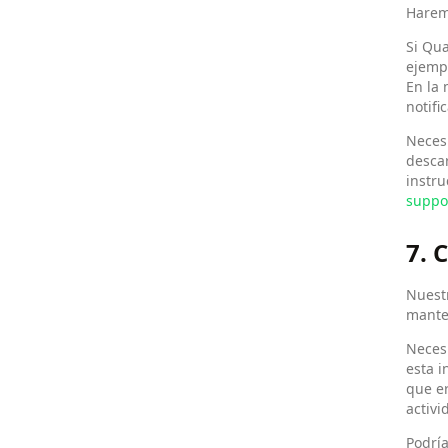
Harem
Si Qua
ejempl
En la
notifi
Necesi
descar
instru
suppo
7.
Nuestr
mante
Neces
esta i
que er
activi
Podría