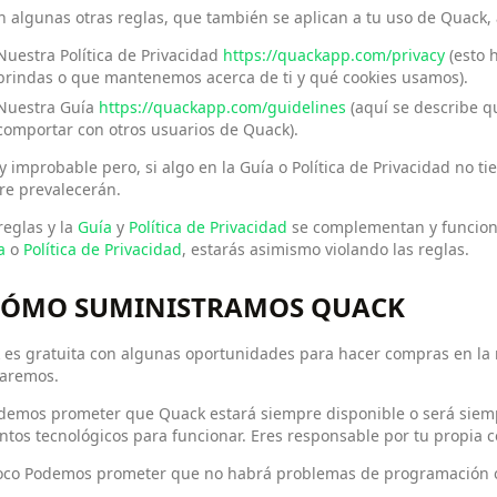
n algunas otras reglas, que también se aplican a tu uso de Quack, 
Nuestra Política de Privacidad
https://quackapp.com/privacy
(esto 
brindas o que mantenemos acerca de ti y qué cookies usamos).
Nuestra Guía
https://quackapp.com/guidelines
(aquí se describe q
comportar con otros usuarios de Quack).
 improbable pero, si algo en la Guía o Política de Privacidad no ti
re prevalecerán.
reglas y la
Guía
y
Política de Privacidad
se complementan y funcionan
a
o
Política de Privacidad
, estarás asimismo violando las reglas.
 CÓMO SUMINISTRAMOS QUACK
es gratuita con algunas oportunidades para hacer compras en la m
caremos.
demos prometer que Quack estará siempre disponible o será siempr
tos tecnológicos para funcionar. Eres responsable por tu propia c
co Podemos prometer que no habrá problemas de programación o