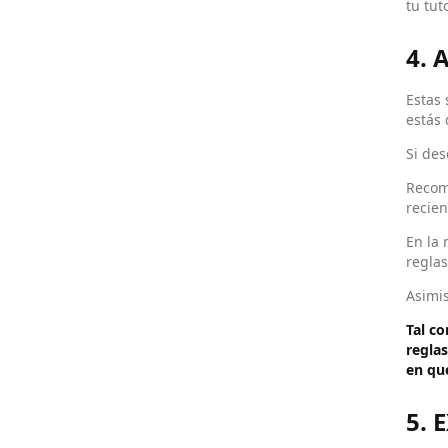
tu tut
4. 
Estas 
estás 
Si des
Recom
recien
En la 
reglas
Asimis
Tal c
regla
en qu
5. 