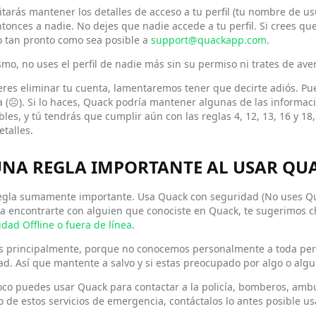
tarás mantener los detalles de acceso a tu perfil (tu nombre de us
tonces a nadie. No dejes que nadie accede a tu perfil. Si crees que
o tan pronto como sea posible a
support@quackapp.com
.
mo, no uses el perfil de nadie más sin su permiso ni trates de ave
eres eliminar tu cuenta, lamentaremos tener que decirte adiós. P
 (☹). Si lo haces, Quack podría mantener algunas de las informaci
bles, y tú tendrás que cumplir aún con las reglas 4, 12, 13, 16 y 18
talles.
 UNA REGLA IMPORTANTE AL USAR QU
egla sumamente importante. Usa Quack con seguridad (No uses Quac
 a encontrarte con alguien que conociste en Quack, te sugerimos 
dad Offline o fuera de línea
.
es principalmente, porque no conocemos personalmente a toda pe
ad. Así que mantente a salvo y si estas preocupado por algo o alg
o puedes usar Quack para contactar a la policía, bomberos, ambul
 de estos servicios de emergencia, contáctalos lo antes posible us