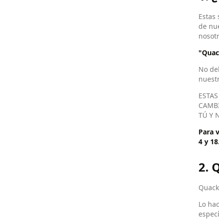
Estas 
de nue
nosotr
"Quac
No de
nuestr
ESTAS
CAMBI
TÚ Y 
Para v
4 y 18
2.
Quack 
Lo hac
especí