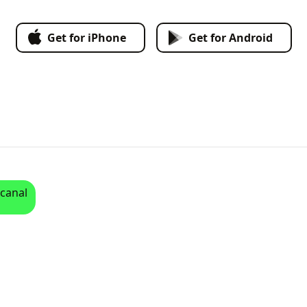
Get for iPhone
Get for Android
 canal