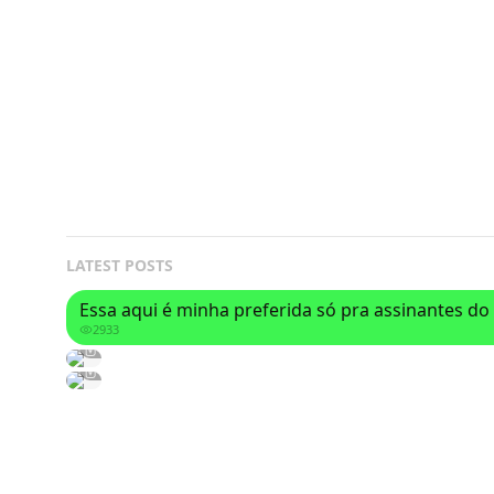
LATEST POSTS
Essa aqui é minha preferida só pra assinantes do
2933
2958
2823