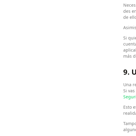
Necesi
des en
de ell
Asimis
Si qui
cuenta
aplica
más de
9.
Una r
Si vas
Seguri
Esto 
realid
Tampoc
alguno