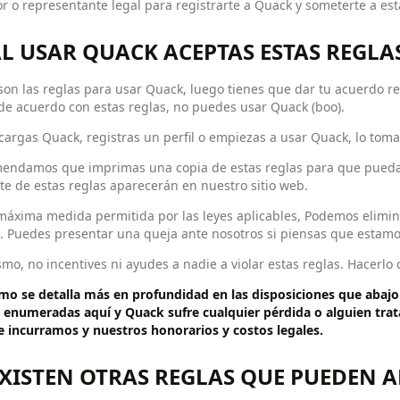
or o representante legal para registrarte a Quack y someterte a est
AL USAR QUACK ACEPTAS ESTAS REGLA
son las reglas para usar Quack, luego tienes que dar tu acuerdo re
de acuerdo con estas reglas, no puedes usar Quack (boo).
cargas Quack, registras un perfil o empiezas a usar Quack, lo to
endamos que imprimas una copia de estas reglas para que puedas f
te de estas reglas aparecerán en nuestro sitio web.
máxima medida permitida por las leyes aplicables, Podemos eliminar 
. Puedes presentar una queja ante nosotros si piensas que estamo
mo, no incentives ni ayudes a nadie a violar estas reglas. Hacerlo 
omo se detalla más en profundidad en las disposiciones que abajo
s enumeradas aquí y Quack sufre cualquier pérdida o alguien trat
e incurramos y nuestros honorarios y costos legales.
EXISTEN OTRAS REGLAS QUE PUEDEN A