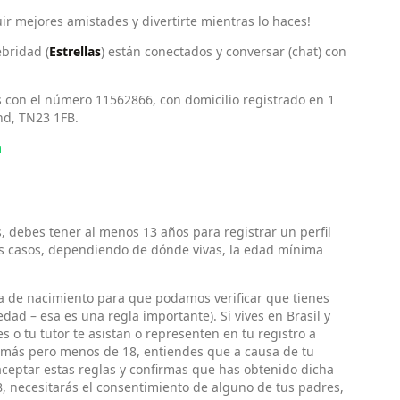
ir mejores amistades y divertirte mientras lo haces!
bridad (
Estrellas
) están conectados y conversar (chat) con
s con el número 11562866, con domicilio registrado en 1
nd, TN23 1FB.
m
s, debes tener al menos 13 años para registrar un perfil
ros casos, dependiendo de dónde vivas, la edad mínima
ha de nacimiento para que podamos verificar que tienes
ad – esa es una regla importante). Si vives en Brasil y
 o tu tutor te asistan o representen en tu registro a
 o más pero menos de 18, entiendes que a causa de tu
aceptar estas reglas y confirmas que has obtenido dicha
8, necesitarás el consentimiento de alguno de tus padres,