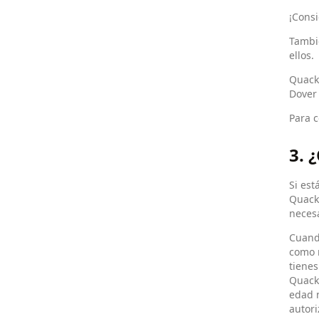
¡Consi
Tambi
ellos.
Quack 
Dover 
Para c
3. 
Si est
Quack.
necesa
Cuando
como m
tienes
Quack 
edad n
autori