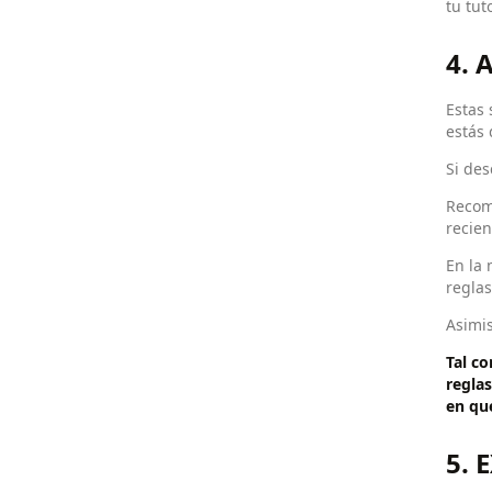
tu tut
4. 
Estas 
estás 
Si des
Recom
recien
En la 
reglas
Asimis
Tal c
regla
en qu
5. 