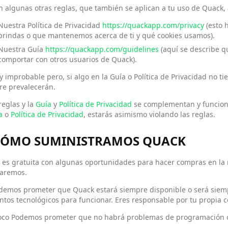
n algunas otras reglas, que también se aplican a tu uso de Quack, 
Nuestra Política de Privacidad
https://quackapp.com/privacy
(esto 
brindas o que mantenemos acerca de ti y qué cookies usamos).
Nuestra Guía
https://quackapp.com/guidelines
(aquí se describe q
comportar con otros usuarios de Quack).
 improbable pero, si algo en la Guía o Política de Privacidad no ti
re prevalecerán.
reglas y la
Guía
y
Política de Privacidad
se complementan y funcionan
a
o
Política de Privacidad
, estarás asimismo violando las reglas.
 CÓMO SUMINISTRAMOS QUACK
es gratuita con algunas oportunidades para hacer compras en la m
caremos.
demos prometer que Quack estará siempre disponible o será siempr
tos tecnológicos para funcionar. Eres responsable por tu propia c
co Podemos prometer que no habrá problemas de programación o