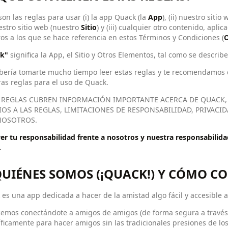
son las reglas para usar (i) la app Quack (la
App
), (ii) nuestro sitio
stro sitio web (nuestro
Sitio
) y (iii) cualquier otro contenido, apli
os a los que se hace referencia en estos Términos y Condiciones (
O
k"
significa la App, el Sitio y Otros Elementos, tal como se describe
bería tomarte mucho tiempo leer estas reglas y te recomendamos q
as reglas para el uso de Quack.
 REGLAS CUBREN INFORMACIÓN IMPORTANTE ACERCA DE QUACK
OS A LAS REGLAS, LIMITACIONES DE RESPONSABILIDAD, PRIVACI
NOSOTROS.
er tu responsabilidad frente a nosotros y nuestra responsabilidad 
.
 QUIÉNES SOMOS (¡QUACK!) Y CÓMO 
es una app dedicada a hacer de la amistad algo fácil y accesible a
emos conectándote a amigos de amigos (de forma segura a través d
ficamente para hacer amigos sin las tradicionales presiones de los