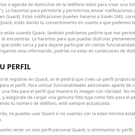
tos o agenda de domicilios de tu teléfono móvil para crear una lis
). Lo hacemos para permitirte y permitirnos enviar notificaciones a
en Quack). Estas notificaciones pueden hacerse a través SMS, corr
 Quack, estás dando tu consentimiento en cuanto a que podemos te
o estás usando Quack, también podríamos pedirte que nos permitas
 te encuentras. Lo hacemos para que puedas disfrutar plenamente 
que estén cerca y para dejarte participar en ciertas funcionalidad
ngamos esta información, podrías no estar en condiciones de disfr
TU PERFIL
 te registras en Quack, se te pedirá que crees un perfil proporc
 para el perfil. Para utilizar funcionalidades adicionales aparte de
 una foto para el perfil que muestre tu imagen con claridad. No 
 y asegúrate de cargar una genuina foto tuya como foto para el pe
endo tu número de teléfono, esté siempre actualizada.
da, no puedes usar Quack si no cuentas con la edad mínima establ
.
uedes tener un solo perfil personal Quack; si eliminamos tu perfil,