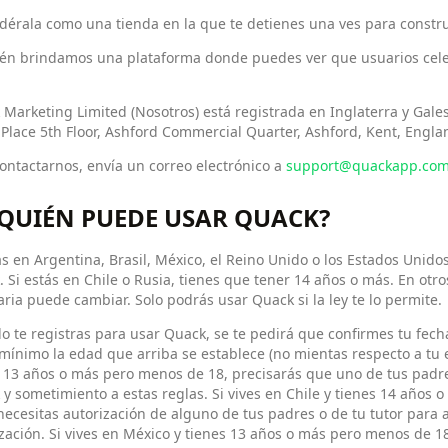
dérala como una tienda en la que te detienes una ves para constru
én brindamos una plataforma donde puedes ver que usuarios cele
Marketing Limited (Nosotros) está registrada en Inglaterra y Gale
Place 5th Floor, Ashford Commercial Quarter, Ashford, Kent, Engla
ontactarnos, envía un correo electrónico a
support@quackapp.co
¿QUIÉN PUEDE USAR QUACK?
ás en Argentina, Brasil, México, el Reino Unido o los Estados Unido
 Si estás en Chile o Rusia, tienes que tener 14 años o más. En ot
ria puede cambiar. Solo podrás usar Quack si la ley te lo permite.
 te registras para usar Quack, se te pedirá que confirmes tu fec
ínimo la edad que arriba se establece (no mientas respecto a tu ed
 13 años o más pero menos de 18, precisarás que uno de tus padres
y sometimiento a estas reglas. Si vives en Chile y tienes 14 años
ecesitas autorización de alguno de tus padres o de tu tutor para 
zación. Si vives en México y tienes 13 años o más pero menos de 1