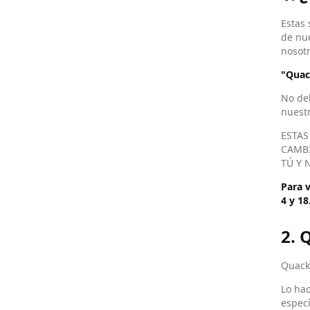
Estas 
de nue
nosotr
"Quac
No de
nuestr
ESTAS
CAMBI
TÚ Y 
Para v
4 y 18
2.
Quack 
Lo hac
especí