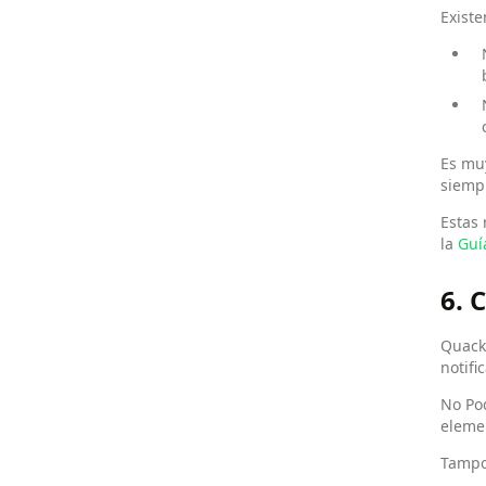
Existe
Es muy
siemp
Estas 
la
Guí
6.
Quack 
notifi
No Po
elemen
Tampo