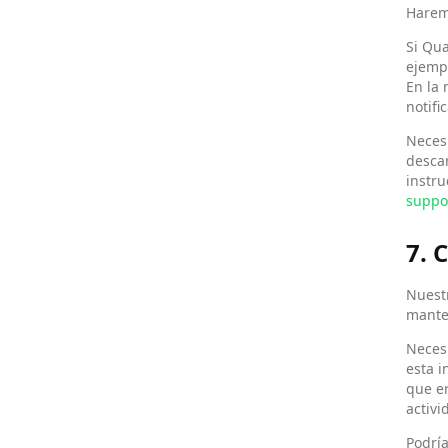
Harem
Si Qua
ejempl
En la
notifi
Necesi
descar
instru
suppo
7.
Nuestr
mante
Neces
esta i
que er
activi
Podría