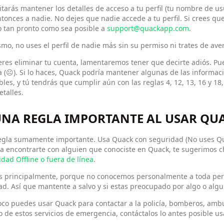
tarás mantener los detalles de acceso a tu perfil (tu nombre de us
tonces a nadie. No dejes que nadie accede a tu perfil. Si crees que
o tan pronto como sea posible a
support@quackapp.com
.
mo, no uses el perfil de nadie más sin su permiso ni trates de ave
eres eliminar tu cuenta, lamentaremos tener que decirte adiós. P
 (☹). Si lo haces, Quack podría mantener algunas de las informaci
bles, y tú tendrás que cumplir aún con las reglas 4, 12, 13, 16 y 18
talles.
 UNA REGLA IMPORTANTE AL USAR QU
egla sumamente importante. Usa Quack con seguridad (No uses Quac
 a encontrarte con alguien que conociste en Quack, te sugerimos 
dad Offline o fuera de línea
.
es principalmente, porque no conocemos personalmente a toda pe
ad. Así que mantente a salvo y si estas preocupado por algo o alg
o puedes usar Quack para contactar a la policía, bomberos, ambul
 de estos servicios de emergencia, contáctalos lo antes posible us