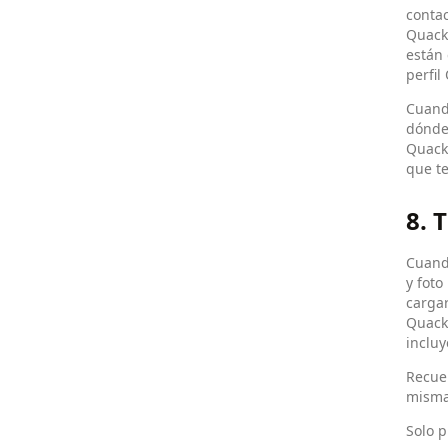
contac
Quack"
están 
perfil
Cuand
dónde
Quack 
que te
8. 
Cuando
y foto
cargar
Quack,
incluy
Recuer
misma
Solo p