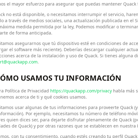
os el mayor esfuerzo para asegurar que puedas mantener Quack f
ck no está disponible, o necesitamos interrumpir el servicio, harem
o a través de medios sociales, una actualización publicada en el Si
 máxima medida permitida por la ley, Podemos modificar o termina
carte de forma anticipada.
tamos asegurarnos que tú dispositivo esté en condiciones de acced
gar el software más reciente). Deberías descargar cualquier actua
cciones acerca de la instalación y uso de Quack. Si tienes alguna 
rt@quackapp.com
.
 CÓMO USAMOS TU INFORMACIÓN
a Política de Privacidad
https://quackapp.com/privacy
habla más s
nemos acerca de ti y qué cookies usamos.
itamos usar algunas de tus informaciones para proveerte Quack (y
nformación). Por ejemplo, necesitamos tu número de teléfono móvil 
es quien dices ser, para dejarte disfrutar plenamente de Quack (po
dades de Quack) y por otras razones que se establecen en nuestra P
mos, con tu consentimiento, cuando estés creando tu perfil Quack y